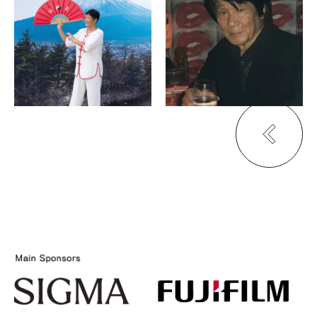
散策
森山大道 記録 62 +
Tights in IKEBUKURO
京都市営地下鉄 烏丸御
写真ギャラリー & 写真
池駅 御池ギャラリー（メ
集カフェ 芥
インギャラリー）