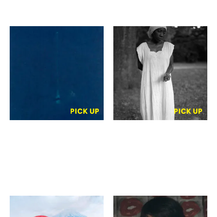
鳥尾佳佑
ケネディ・カーター
PHOTO GRAPH
The Water Bring We…
The Water Wanna Take
ギャラリーヘプタゴン
We Back…
風光
吴雯婧
森山大道