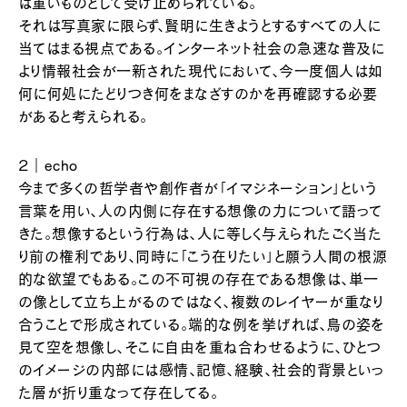
は重いものとして受け止められている。
それは写真家に限らず、賢明に生きようとするすべての人に
当てはまる視点である。インターネット社会の急速な普及に
より情報社会が一新された現代において、今一度個人は如
何に何処にたどりつき何をまなざすのかを再確認する必要
があると考えられる。
２｜echo
今まで多くの哲学者や創作者が「イマジネーション」という
言葉を用い、人の内側に存在する想像の力について語って
きた。想像するという行為は、人に等しく与えられたごく当た
り前の権利であり、同時に「こう在りたい」と願う人間の根源
的な欲望でもある。この不可視の存在である想像は、単一
の像として立ち上がるのではなく、複数のレイヤーが重なり
合うことで形成されている。端的な例を挙げれば、鳥の姿を
見て空を想像し、そこに自由を重ね合わせるように、ひとつ
のイメージの内部には感情、記憶、経験、社会的背景といっ
た層が折り重なって存在してる。