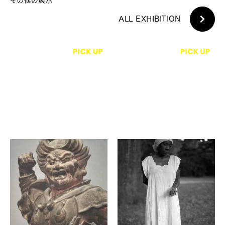
ALL EXHIBITION
金井杜道
ケネディ・カーター
金井杜道による仏像写真の
The Water Bring We…
メティエ
The Water Wanna Take
We Back…
タッセルホテル三条白川
風光
モクシー京都