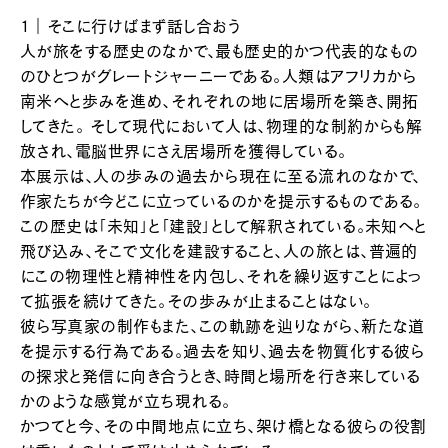
1｜そこに行けばまず話し合おう
人が旅をする歴史のなかで、最も歴史的かつ代表的なもの
のひとつがグレートジャーニーである。人類はアフリカから
南米へと歩みを進め、それぞれの地に居場所を築き、開拓
してきた。 そして現代において人は、物理的な制約からも解
放され、電脳世界にさえ居場所を獲得している。
本展示は、人の歩みの過去から現在に至る流れのなかで、
作家たちが今どこに立っているのかを提示するものである。
この歴史は「未知」と「建設」として解釈されている。未知へと
飛び込み、そこで文化を建設すること、人の旅とは、普遍的
にこの物理性と精神性を内包し、それを繰り返すことによっ
て拡張を続けてきた。その歩みが止まることはない。
彼ら写真家の制作もまた、この軌跡を辿りながら、新たな道
を提示する行為である。過去を知り、過去を物質化する彼ら
の探求と発信に向き合うとき、時間と場所を行き来している
かのような感覚が立ち現れる。
かつてと今、その中間地点に立ち、架け橋となる彼らの役割