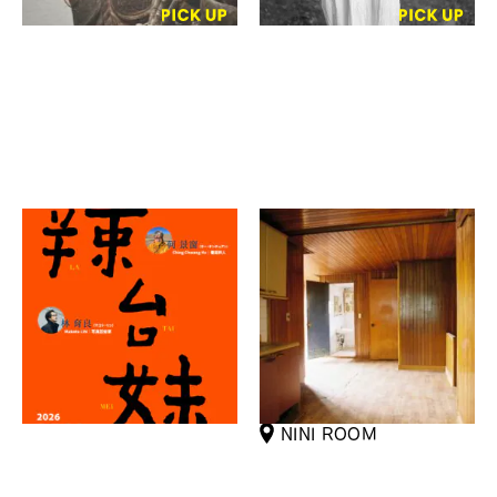
林育良
ミウラ・ジョンミン、キム・ダ
ンビ、キム・ギョンウン、チェ・
ラータイメイ
ソンイ、ソン・ホジョン、イ・カ
Gallery Biga
ンヒ
A Living Home, a Dead
Home＿同世代写真の今を
観測する
ペルガグ
NINI ROOM