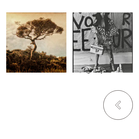
ジェローム・パチェ
トム・ハール、フランシス・ハ
ール
“Naturaleza” & “Chat rit
varie”
二つのレンズ：ハール父子
が撮った日本の芸術家の肖
つぼみ堂｜
像展
TSUBOMIDO
LOAF
便利堂コロタイプギャラ
リーgallery I