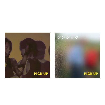
辻 大輝
イセウユ、銀色なつみ、好田
一生、立花光、中澤有基、林
空の体たち
亮太、森吉由衣
hatoba ギャラリー
シンショク
FabCafe Kyoto