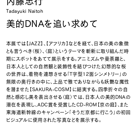
内藤忠行
Tadayuki Naitoh
美的DNAを追い求めて
本展では【JAZZ】、【アフリカ】などを経て、日本の美の象徴
とも言うべき〈桜〉、〈庭〉というテーマを斬新に取り組んだ時
期にスポットをあてて展示をする。アニミズムや曼荼羅と、
日本人としての自然観と装飾性を結びつけた幻想的な桜
の世界は、着物を連想させる「Ｔ字型12面シンメトリー」の
無限の奥行きの中に、上品で雅でありながらも妖艶な魔性
を潜ませた【SAKURA-COSM】に結実する。四季折々の自
然と感応し美を表出させる〈庭〉では、日本人の美的DNAの
潜在を表現し、ADC賞を受賞したCD-ROM【京の庭】、また
東海道新幹線のキャンペーン「そうだ京都に行こう」の初回
ビジュアルに使用された写真などを展示する。