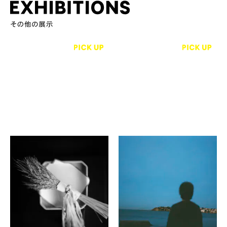
木下大輔、櫻井朋成
パトリック・タベル ナ、ジョン
ア・キム、公文健太郎、 コス
恵みの循環
タス・マロス、加納満 他
便利堂コロタイプギャラ
第3回 Photo Exhibition
リーgallery II
for Better 『写真の力で世
界をよくする道しるべ』
OM ART × MUSIC
GALLERY