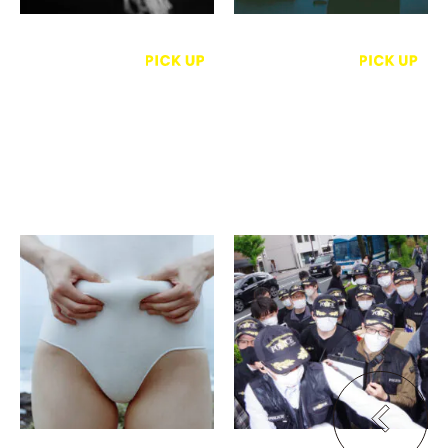
横浪 修
熊野寮広報局
心緒
私たちの権利/彼らの権力
haku kyoto
京都大学熊野寮