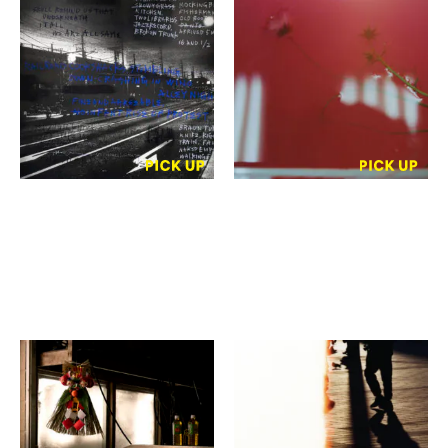
横山隆平
鈴木敦子
LETTERS / the noise in
Appear
my eyes
GOOD NATURE
GOOD NATURE
STATION 4F GALLERY
STATION 4F GALLERY
伊藤 妹
陳昕希
函館
Non finito
タッセルホテル三条白川
木森株式会社