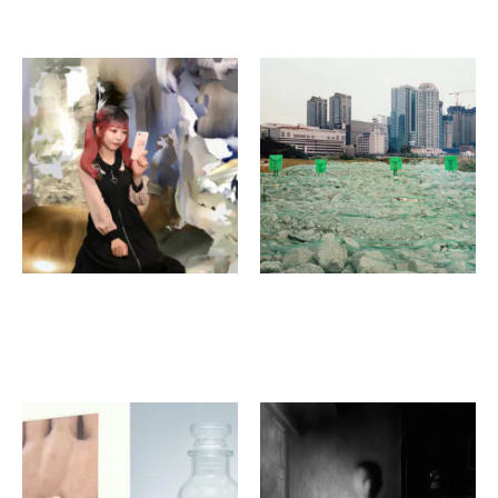
後藤友里
ソン・ソグ
pop ropes
Wandering, Wondering
京都芸術センター
堀川御池ギャラリー
西村祐馬
李卓媛
Savepoint
If Tomorrow Never
Comes
堀川御池ギャラリー