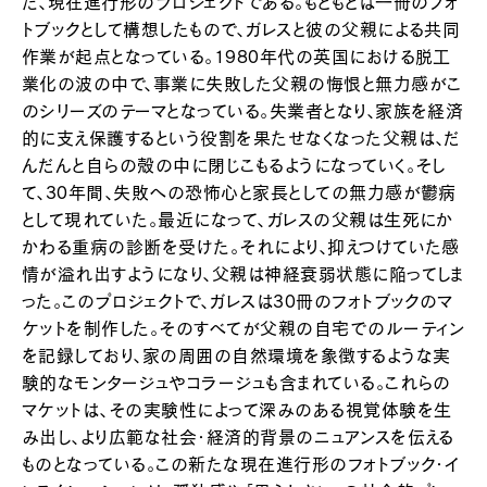
た、現在進行形のプロジェクトである。もともとは一冊のフォ
トブックとして構想したもので、ガレスと彼の父親による共同
作業が起点となっている。1980年代の英国における脱工
業化の波の中で、事業に失敗した父親の悔恨と無力感がこ
のシリーズのテーマとなっている。失業者となり、家族を経済
的に支え保護するという役割を果たせなくなった父親は、だ
んだんと自らの殻の中に閉じこもるようになっていく。そし
て、30年間、失敗への恐怖心と家長としての無力感が鬱病
として現れていた。最近になって、ガレスの父親は生死にか
かわる重病の診断を受けた。それにより、抑えつけていた感
情が溢れ出すようになり、父親は神経衰弱状態に陥ってしま
った。このプロジェクトで、ガレスは30冊のフォトブックのマ
ケットを制作した。そのすべてが父親の自宅でのルーティン
を記録しており、家の周囲の自然環境を象徴するような実
験的なモンタージュやコラージュも含まれている。これらの
マケットは、その実験性によって深みのある視覚体験を生
み出し、より広範な社会・経済的背景のニュアンスを伝える
ものとなっている。この新たな現在進行形のフォトブック・イ