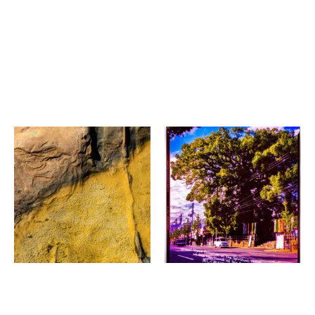
フタガワミチエ
マイカ・ガンペル
あとのあとは 後の後であり
美しく樹が繁る日本で
後の跡でもあり 後の痕でも
京都府立府民ホール ア
ある
ルティ
GOOD NATURE
STATION 4F GALLERY