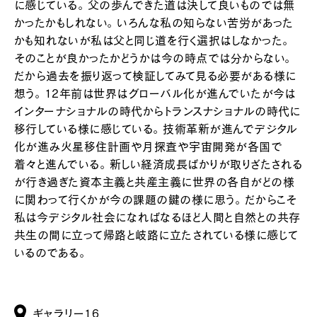
に感じている。 父の歩んできた道は決して良いものでは無
かったかもしれない。 いろんな私の知らない苦労があった
かも知れないが私は父と同じ道を行く選択はしなかった。
そのことが良かったかどうかは今の時点では分からない。
だから過去を振り返って検証してみて見る必要がある様に
想う。 12年前は世界はグローバル化が進んでいたが今は
インターナショナルの時代からトランスナショナルの時代に
移行している様に感じている。 技術革新が進んでデジタル
化が進み火星移住計画や月探査や宇宙開発が各国で
着々と進んでいる。 新しい経済成長ばかりが取りざたされる
が行き過ぎた資本主義と共産主義に世界の各自がどの様
に関わって行くかが今の課題の鍵の様に思う。 だからこそ
私は今デジタル社会になればなるほど人間と自然との共存
共生の間に立って帰路と岐路に立たされている様に感じて
いるのである。
ギャラリー16