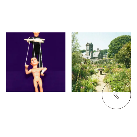
伊賀美和子
安西可奈、小寺太郎
Narrative & Non-
芽が息吹く
Narrative
kumagusuku SAS
HRDファインアート