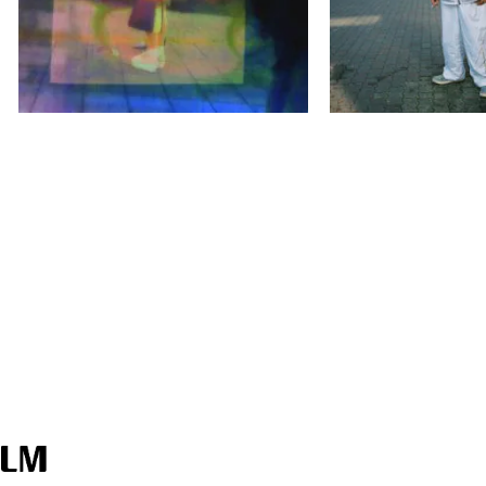
須田派５
T7.5