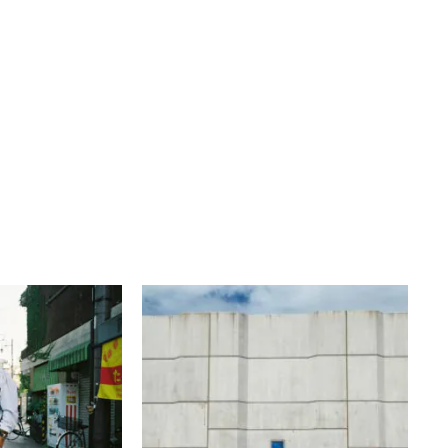
SKIP
谷口 能隆
IRRORS OR
「防潮堤の窓」 ～ What
－
can you see through the
windows of the seawall
ャラリー・ジャパ
for Tsunami ? ～