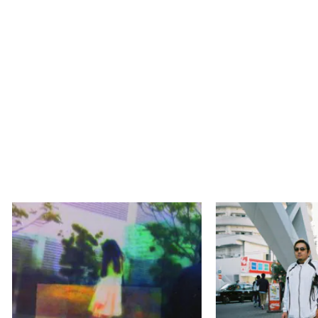
市川龍児、賀Ｑハセガワ、ホ
Photo Circle 
イキシュウ、大橋一弘、長谷
SKIP 07 －M
川亜子、山内均、 山本ゆた
WINDOWS ?
か、藤江綾子、たしろひろし、
京都写真美術館ギ
鈴木るみこ
ネスク2F