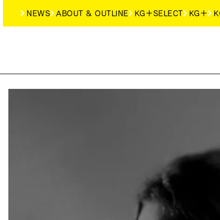
NEWS
ABOUT & OUTLINE
KG＋SELECT
KG＋
K