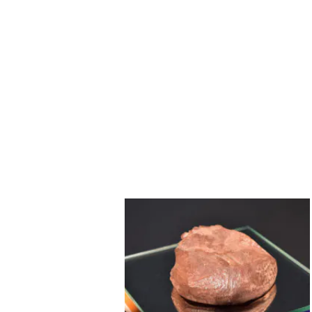
南 新也
ローズ
ギャラリー16