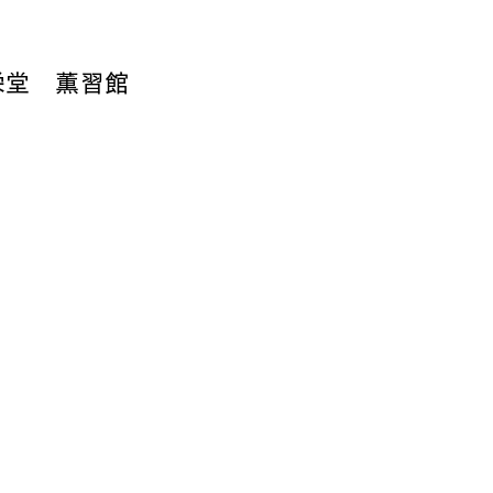
栄堂 薫習館