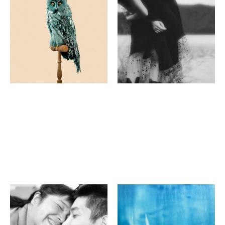
POST NATURAL
SKIN＿地球の肌
HISTORY -
堀川新文化ビルヂング
ARCHEOLOGY OF THE
ショーウィンドウ＆踊り場
FUTURE
つぼみ堂｜
TSUBOMIDO
成実 憲一
北山 恵子
目をつむる写真展 滋賀⇔
光り
京都2022 －境界を超えて
祇王寺