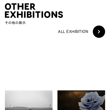
ALL EXHIBITION
菊地大作
小玉真由美、青野昭子
Glow
見えない層をたどる
目田ロフト
ZINE gallery