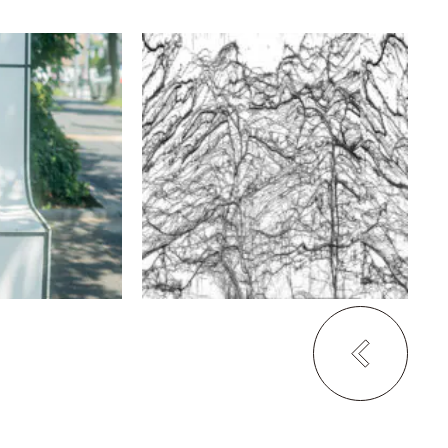
驪州国際写真フェスティバ
ル（ユ・ビョンウク）
る
土の対話 2026
若宮八幡宮社
OHARANO STUDIO GALLERY