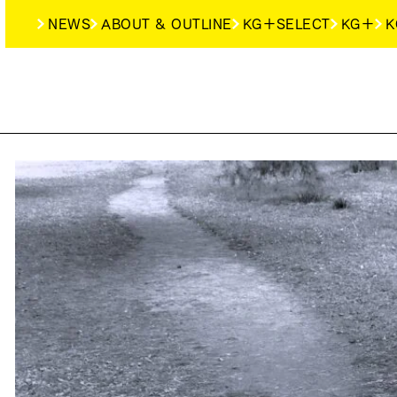
NEWS
ABOUT & OUTLINE
KG＋SELECT
KG＋
K