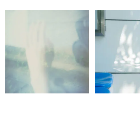
山田 陶子
飯本貴子
結び目をなぞる
すこしういてい
Non-biased (stand)
UMMM Studio