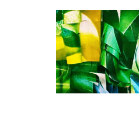
新谷 嘉子
コピーイング
MOGANA