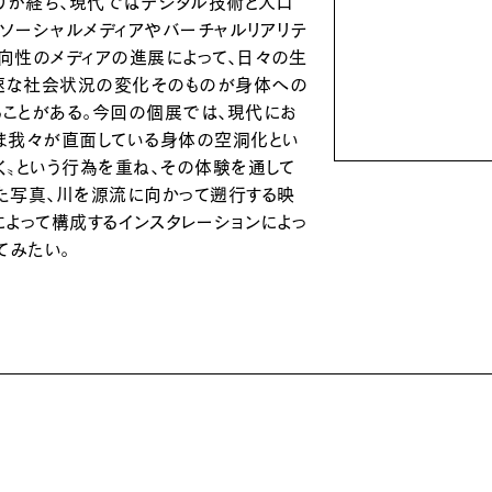
余りが経ち、現代ではデジタル技術と人口
にソーシャルメディアやバーチャルリアリテ
向性のメディアの進展によって、日々の生
速な社会状況の変化そのものが身体への
ることがある。今回の個展では、現代にお
いま我々が直面している身体の空洞化とい
く〟という行為を重ね、その体験を通して
た写真、川を源流に向かって遡行する映
によって構成するインスタレーションによっ
てみたい。