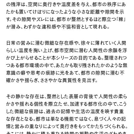
の残滓は、空間に奥行きや温度差を与え、都市の秩序にあ
たかも置いてけぼりになったような小さな距離や隙間を示
す。その隙間やズレには、都市が整然とするほど際立つ「棘」
が潜み、わずかな違和感や不協和音として現れる。
日常の営みに潜む微細な存在感や、徐々に薄れていく人間
らしい温度を掬い上げ、都市空間に潜む人間性の余韻を浮
かび上がらせることが本シリーズの目的である。整理されつ
つある都市環境の中で、あたかも取り残されたかのような無
意識の癖や思考の痕跡に光をあて、都市の隙間に潜む不
確かさや揺らぎ、ささやかな異質性を見出す。
その静かな存在は、整然とした表層の背後で人間性の柔ら
かさや揺れる個性を際立たせ、加速する都市化の中で、こう
した微細な痕跡は、過去の記憶や生活の温度を映す貴重
な存在となる。都市は単なる機能ではなく、息づく人々の記
憶と営みの重なりによって奥行きをもってかたちづくられる。
そこには、静かに積み重なる時間の振動や生活のざわめき