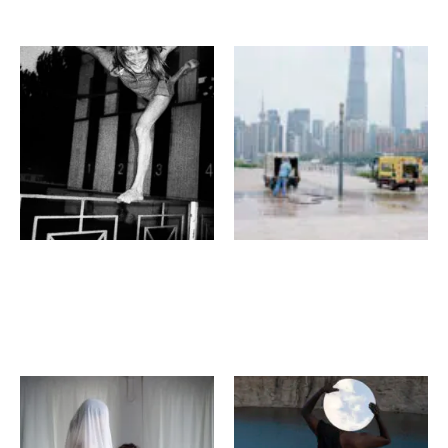
ピオトル・ズビエルスキ
宛超凡
ソリッド・メイズ
河はすべて知っている—黄
浦江
くろちく万蔵ビル
くろちく万蔵ビル
岸本絢
スリダー・バラシュブラマニ
ヤム
Behind Motherhood
マナルスザル（砂の旅）