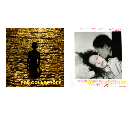
齋藤陽道、澄毅
榮榮＆映里
The Insight of Being 在
榮榮＆映里「Love Songs
ることを、みつめて
― 始まりの光」出版記念作
品展
京都写真美術館ギャラリ
京都三影堂
ー・ジャパネスク2F