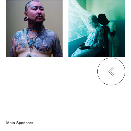
石川竜一、曽田浩隆
山元彩香
showcase #14 "日本のエ
We are Made of Grass,
ッジ、日本語のエッジ"
Soil, and Trees
curated by minoru
PURPLE
shimizu
eN arts