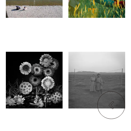
風香
菊地大作
Remain Alive
Glow
ＡＭＳ写真館ギャラリー3
目田ロフト