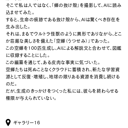
そこで私は人ではなく、「蝉の抜け殻」を撮影して、AIに読み
込ませてみた。
すると、生命の痕跡である抜け殻から、AIは驚くべき存在を
生み出した。
それは、まるでウルトラ怪獣のように異形でありながら、どこ
か荘厳な美しさを備えた「空蝉（うつせみ）」であった。
この空蝉を100匹生成し、AIによる解説文と合わせて、図鑑
に収録することにした。
この編纂を通じて、ある皮肉な事実に気づいた。
空蝉たちは死ぬことなくクラウドに蓄積され、新たな学習資
源として反復・増殖し、地球の限りある資源を消費し続ける
のだ。
だが、生成のきっかけをつくった私には、彼らを終わらせる
権限が与えられていない。
ギャラリー16