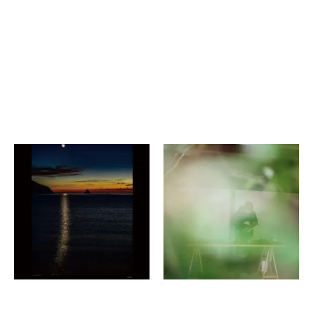
荒木マサヒロ
sōma collective（片山達
貴、他3名）
奄美の星空 〜 100年後の
こどもたちに 〜
粒と波 ――写真、建築、編
集、デザインの交差
THE GATE HOTEL 京
sōma
都高瀬川 by HULIC