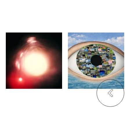
廖文瑄
SceNEプロジェクト（渡邊
剛、山崎敦子）
残響記・息
サンゴの日100景：二百の
京都写真美術館ギャラリ
瞳が捉えた喜界島の1日
ー・ジャパネスク2F