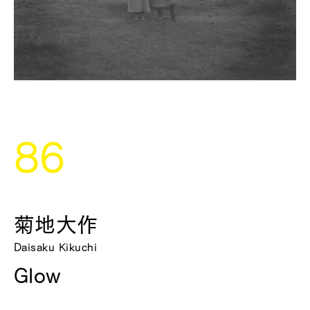
86
菊地大作
Daisaku Kikuchi
Glow