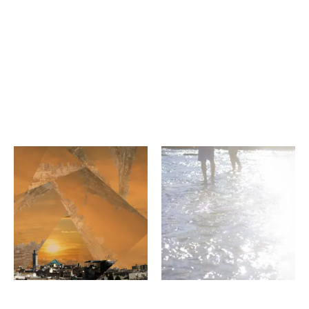
谷井ひろ子
下坂厚
それぞれの時間軸
記憶とつなぐ
ギャラリー16
photo atelier＆gallery
雫