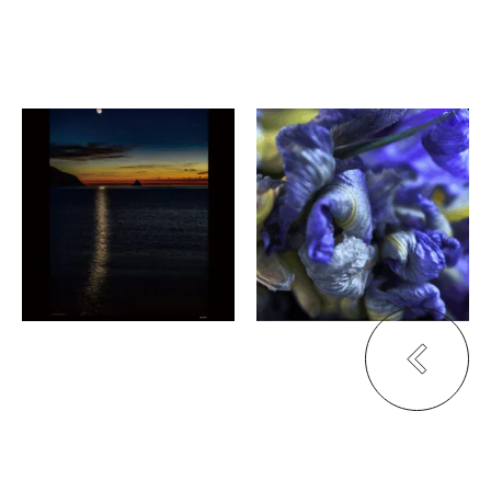
荒木マサヒロ
木村りさ、木村けいご
奄美の星空 〜 100年後の
祈りの美粧 - saisai - 彩祭
こどもたちに 〜
NOW & THEN 京都
THE GATE HOTEL 京
都高瀬川 by HULIC