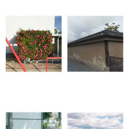
和佐阿佑美
大橋一弘
みどりのみち
昨日より短き日落つ
余波舎 / NAGORO
Community Lab N5.5
BOOKS
飯本貴子
小川将生
すこしういている
美は儚さに愛でられて