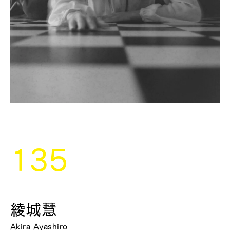
135
綾城慧
Akira Ayashiro