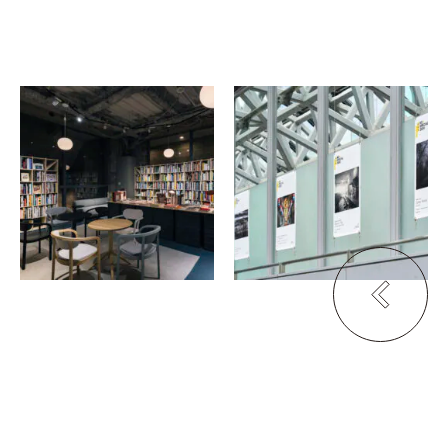
SIGMA Pop-up Library
KYOTOGRAPHIE & KG＋
Digest Poster Exhibition
TIME’S
京都駅ビル空中径路（10
階）