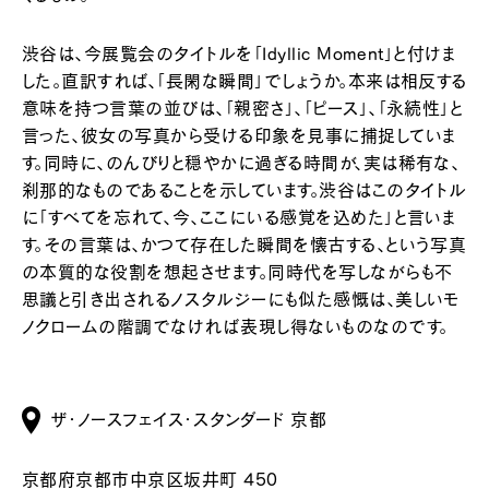
渋谷は、今展覧会のタイトルを「Idyllic Moment」と付けま
した。直訳すれば、「長閑な瞬間」でしょうか。本来は相反する
意味を持つ言葉の並びは、「親密さ」、「ピース」、「永続性」と
言った、彼女の写真から受ける印象を見事に捕捉していま
す。同時に、のんびりと穏やかに過ぎる時間が、実は稀有な、
刹那的なものであることを示しています。渋谷はこのタイトル
に「すべてを忘れて、今、ここにいる感覚を込めた」と言いま
す。その言葉は、かつて存在した瞬間を懐古する、という写真
の本質的な役割を想起させます。同時代を写しながらも不
思議と引き出されるノスタルジーにも似た感慨は、美しいモ
ノクロームの階調でなければ表現し得ないものなのです。
ザ・ノースフェイス・スタンダード 京都
京都府京都市中京区坂井町 450