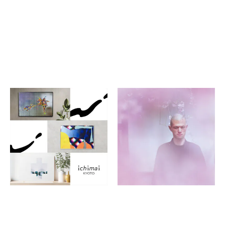
ichimai kyoto
Visions from KG＋
SELECT Award 10
print journey ー印刷を旅
YEARS, 10 ARTISTS
するー
堀川御池ギャラリー
itonowa KYOTO
ビームス京都