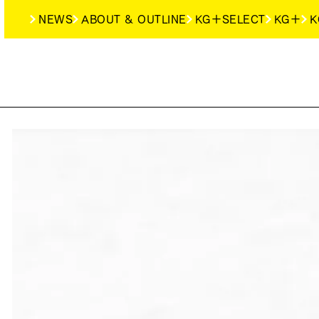
NEWS
ABOUT & OUTLINE
KG＋SELECT
KG＋
K