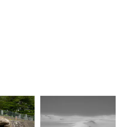
福井慶則
4–25
パンタ・レイ
(MATSUO
ギャラリー270