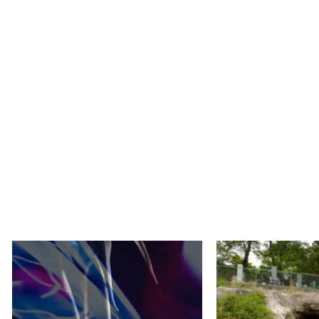
pianoise 松本紀子+フジタ
西村勇人
カツミ
Mounds 202
Sweet Strange Symphony
ヴォイスギャラリー