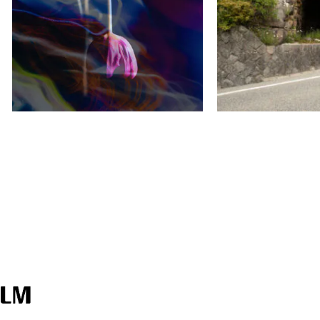
MEGUMI + VOI
ANTIQUEbelle ギャラリー
pfs/w)