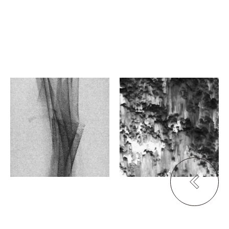
丸岡 翔
Re:cycle (高野裕輔、島田
晃吏)
イソ〇一六三八四〇〇
三態
落散 京都
スクランドリービルヂング