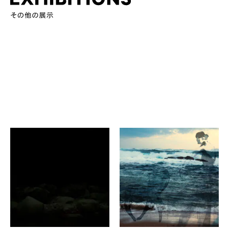
森善之
吉積英子, イザベラ・バル
シュ
白の余白
Les Hommes du Désert :
カホギャラリー
海辺の聲
Gallery G-77