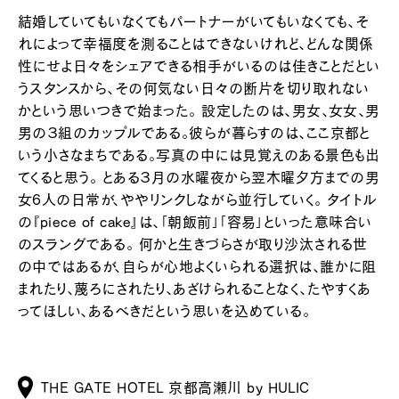
結婚していてもいなくてもパートナーがいてもいなくても、そ
れによって幸福度を測ることはできないけれど、どんな関係
性にせよ日々をシェアできる相手がいるのは佳きことだとい
うスタンスから、その何気ない日々の断片を切り取れない
かという思いつきで始まった。 設定したのは、男女、女女、男
男の３組のカップルである。彼らが暮らすのは、ここ京都と
いう小さなまちである。写真の中には見覚えのある景色も出
てくると思う。 とある３月の水曜夜から翌木曜夕方までの男
女6人の日常が、ややリンクしながら並行していく。 タイトル
の『piece of cake』は、「朝飯前」「容易」といった意味合い
のスラングである。 何かと生きづらさが取り沙汰される世
の中ではあるが、自らが心地よくいられる選択は、誰かに阻
まれたり、蔑ろにされたり、あざけられることなく、たやすくあ
ってほしい、あるべきだという思いを込めている。
THE GATE HOTEL 京都高瀬川 by HULIC