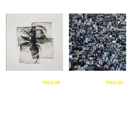
シュヴァーブ・トム、スコット・
新納翔
ハンター、べ・サンスン、 ケン
BUG
タロウ・タカハシ、レーン・デ
GALLERY GARAGE
ィコ、中川周士、高見晴恵、
他 工芸作家4名
室礼 SHITSURAI -
Offerings Ⅺ
ザ ターミナル キョウト