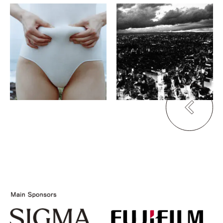
横浪 修
中藤毅彦
心緒
DOWN ON THE STREET
haku kyoto
写真ギャラリー & 写真
集カフェ 芥