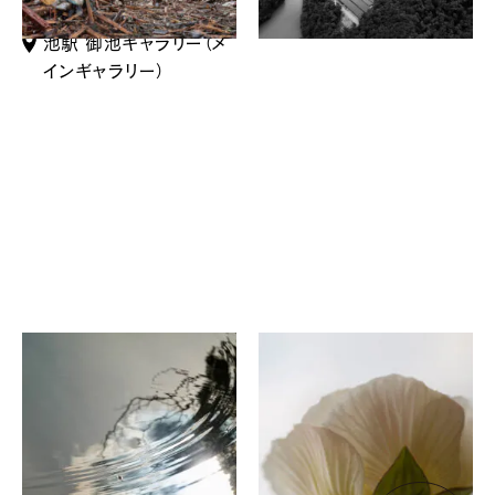
京都市営地下鉄 烏丸御
池駅 御池ギャラリー（メ
インギャラリー）
塩見佳代子
半田広徳
「響き合い」
神様がつくられしもの
パパジョンズ六角店
四条半