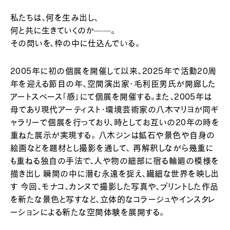
私たちは、何を生み出し、
何と共に生きていくのか——。
その問いを、枠の中に仕込んでいる。
2005年に初の個展を開催して以来、2025年で活動20周
年を迎える節目の年、空間演出家・毛利臣男氏が開廊した
アートスペース「感」にて個展を開催する。また、2005年は
母であり現代アーティスト・環境芸術家の八木マリヨが同ギ
ャラリーで個展を行っており、時としてお互いの20年の時を
重ねた展示が実現する。 八木ジンは鉱石や景色や自身の
絵画などを題材とし撮影を通して、 再解釈しながら幾重に
も重ねる独自の手法で、人や物の細部に宿る輪廻の模様を
描き出し 瞬間の中に潜む永遠を捉え、繊細な世界を映し出
す 今回、モナコ、カンヌで撮影した写真や、プリントした作品
を新たな景色と写すなど、立体的なコラージュやインスタレ
ーションによる新たな空間体験を展開する。