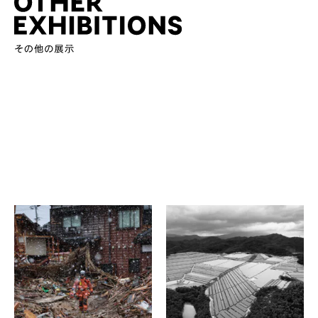
公益社団法人日本広告写
Samurai Foto （吉田繁、蓮
真家協会（APA）、朝日新聞
見浩明、佐々木一弘、村田
社、 共同通信社、産経新聞
光司、 千代田路子、他6名）
社、日本経済新聞社、毎日
超越：私たちの共有する人
新聞社
間性
報道写真記者と広告写真家
同時代ギャラリー
の比較作品展