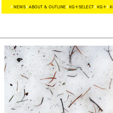
NEWS
ABOUT & OUTLINE
KG＋SELECT
KG＋
K