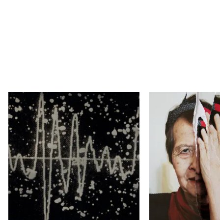
小池貴之、髙橋こうた、西村
田口るり子
祐馬
OPEN YOUR 
事象
ギャラリーガラー
NOW & THEN 京都