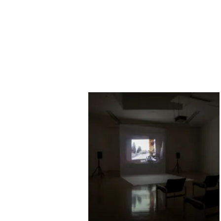
澤田華、谷平博
showcase#12 "現実の⾏
⽅" curated by minoru
shimizu
eN arts