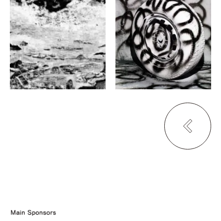
西野壮平
柏田テツヲ、前田 直宏、畑
直幸、伊藤 颯、イントゥイシ
同じ波は二度と来ない
ョンアーティスト
ザ・ノースフェイス・スタン
ジャパンフォトアワードエキ
ダード 京都
シビジョン&イントゥイション
ホテル アンテルーム 京
都 ギャラリー 9.5