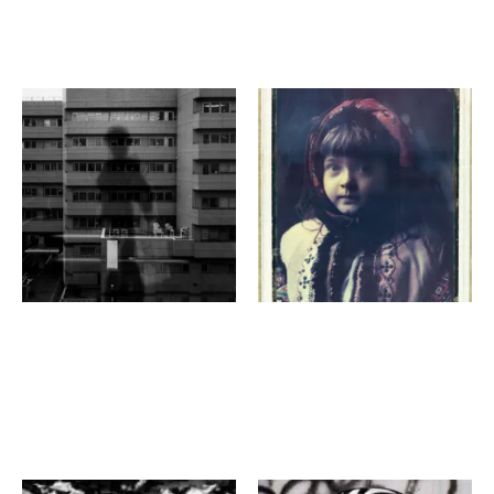
飯田 夏生実
ユーリー・ビラク
in the picture: side-B
Timeless Hutsuls -ウクラ
イナ フツルの民族衣装-
京都駅ビル7階 東広場
ワコールスタディホール
北ピロティ
京都ギャラリー