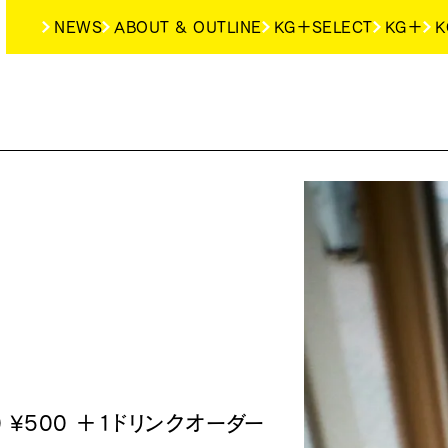
NEWS
ABOUT & OUTLINE
KG＋SELECT
KG＋
K
0
¥500 ＋1ドリンクオーダー