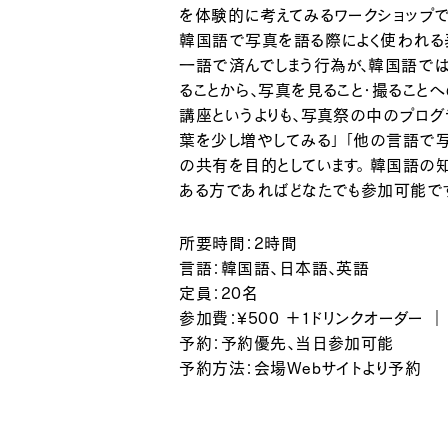
を体験的に考えてみるワークショップで
韓国語で写真を語る際によく使われる
一語で済んでしまう行為が、韓国語で
ることから、写真を見ること・撮ること
講座というよりも、写真祭の中のプログ
葉を少し増やしてみる」 「他の言語で
の共有を目的としています。 韓国語
ある方であればどなたでも参加可能で
所要時間：2時間
言語：韓国語、日本語、英語
定員：20名
参加費：¥500 ＋1ドリンクオーダー ｜ ¥50
予約：予約優先、当日参加可能
予約方法：会場Webサイトより予約