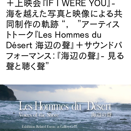
＋上映会『IF I WERE YOU』-
海を越えた写真と映像による共
同制作の軌跡 “, ”アーティス
トトーク『Les Hommes du
Désert 海辺の聲』＋サウンドパ
フォーマンス：『海辺の聲』- 見る
聲と聴く聲”