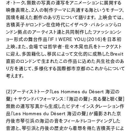
オ・トーク。無数の写真の連写をアニメーションに展開する
映像表現と、2人の制作テーマに共通する海というモチーフ、
国境を越えた創作のあり方について語ります。 上映会では、
吉積英子がロンドン在住時代にイザベラ・バルシュツらロ
ンドン拠点のアーティスト達と共同制作したファッションシ
ョー形式の舞台作品『IF I WERE YOU』(2016)を日本初
上映。また、会場では哲学者・佐々木晃也氏をトークゲスト
に迎え、多国籍化し、移民によって文化的に成熟したBrexit
直前のロンドンで生まれたこの作品に込めた共生社会のあ
り方を通じて、多様化する国際都市京都のこれからについて
考えます。
(2)アーティストトーク『Les Hommes du Désert 海辺の
聲』＋サウンドパフォーマンス：『海辺の聲』-見る聲と聴く聲]
無数の連写写真から生成したビデオ・インスタレーション作
品『Les Hommes du Désert 海辺の聲』が撮影された京
丹後市琴引浜の海辺の音をフィールドレコーディングした
音源と、琴引浜と丹後の歴史から着想を得た吉積英子によ