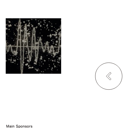
小池貴之、髙橋こうた、西村
祐馬
事象
NOW & THEN 京都