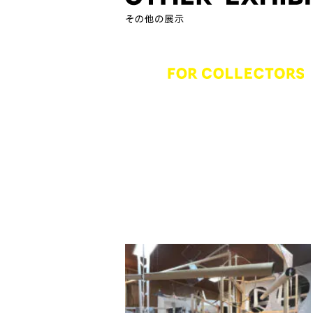
Midori Mitamura
Midori Mitamura
Artworks -Weaving