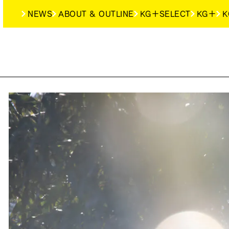
NEWS
ABOUT & OUTLINE
KG＋SELECT
KG＋
K