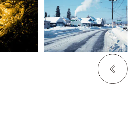
TORINOKI FURNITURE
ry art space