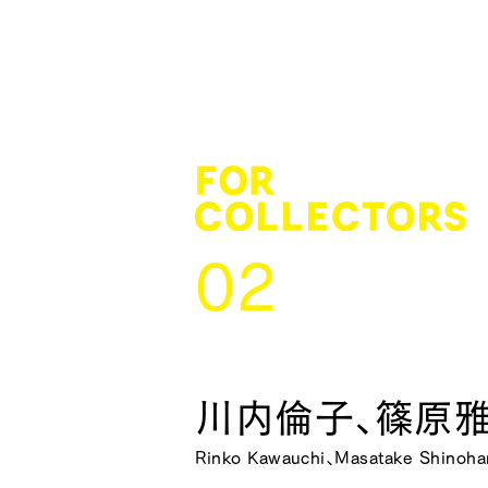
02
川内倫子、篠原
Rinko Kawauchi、Masatake Shinoha