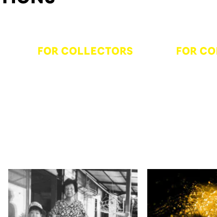
Akihito Yoshida
Ecem Dilan K
The Dialogue of Two
Where Sinceri
Ecem Dilan K