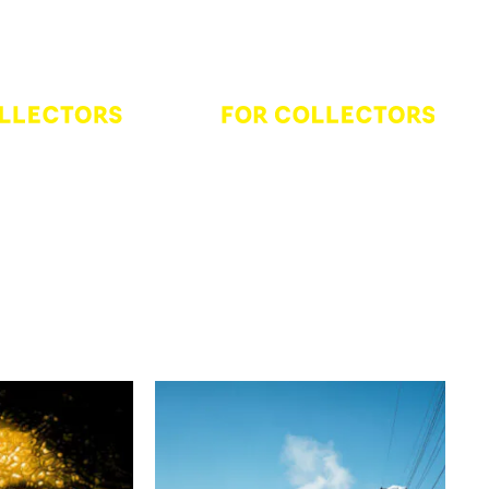
öse
Shota Matsushima
ty Leads -
Till someone whispers
öse