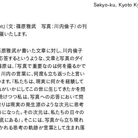
Sakyo-ku, Kyoto K
 Light』（文：篠原雅武 写真：川内倫子）の刊
を開催いたします。
ht』は、篠原雅武が書いた文章に対し、川内倫子
応答するというような、文章と写真のダイ
篠原は、「写真で重要なのは何を撮るかで
いう川内の言葉に、何度も立ち返ったと言い
います。「私たちは、現実に何かを経験して
れがいかにしてこの世に生じてきたかを問
を続けつつ私は、写真への応答において問
つまりは現実の発生源のような次元に思考
うになった。その次元は、私たちの日々の
底にある」。そこには、写真から立ち現れ
解かれる思考の軌跡が言葉として生まれ落