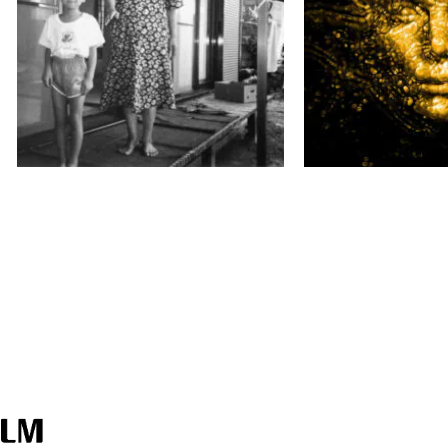
Su
KIKA contempora