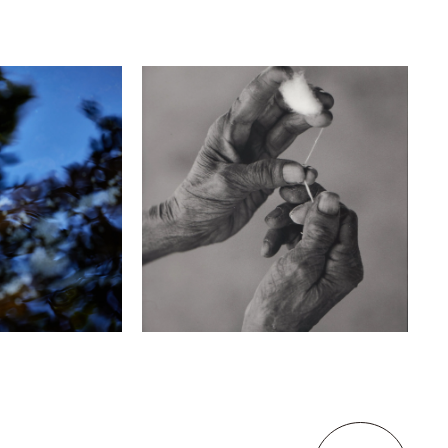
Manami Okazaki
TEXTILE DIVER ～into
Timor Island～
bonon kyoto