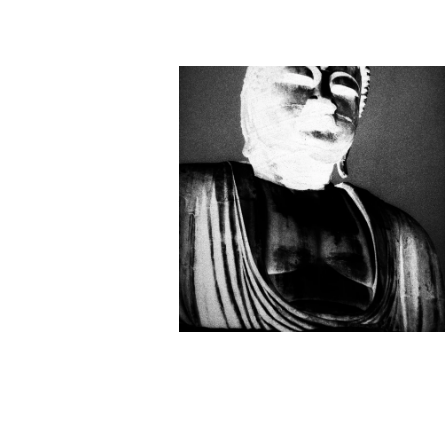
Issei Suda Photo School
OGOB (Ryuji Ichikawa,
Zeno Nishimoto, Hiroshi
Tashiro, Hoi Kisyu,
Yutaka Yamamoto and 4
other artists)
Sudaha6
The Side