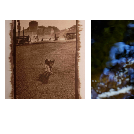
Maco (Masahiro Yabuta)
Hisao Taira
Genpatsu : a landscape
Water flowing
transcend time
The Rein Hotel
Gallery HILLGATE