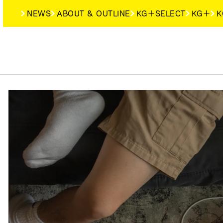
NEWS
ABOUT & OUTLINE
KG＋SELECT
KG＋
K