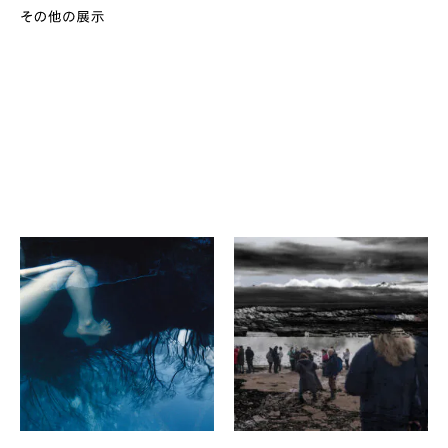
荒川幸祐、荻野NAO之、尾
白石晋一朗
崎ちはる、中澤有基、ルシー
地/図のあいだで
ル・レイボーズ、山神美琴、
ザ・ノースフェイス・スタン
山内浩
ダード 京都
KYOTOGRAPHIE Team
Photographers’
Exhibition
TIME’S