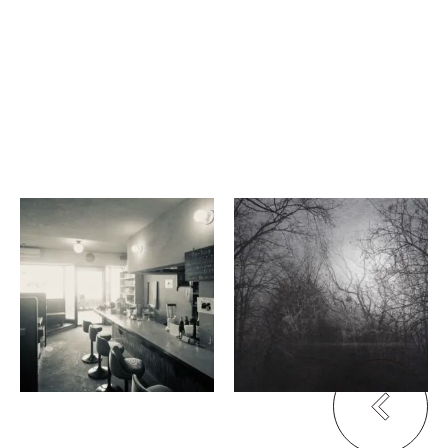
石井正則
平野淳子
Hello/Goodbye -京都の喫
ゲニウスロキ
茶店-
カリモク コモンズ キョウ
小川珈琲 堺町錦店
ト