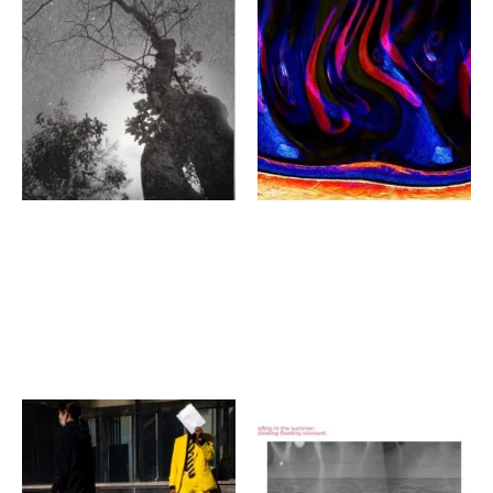
平野淳子
大矢信吾
ゲニウスロキ / 被爆樹
A Duality Between
Photography and 2D
風光
Modern Art
OM ART × MUSIC
GALLERY
賴弘洲
cerf.
対比の中の調和
眩しき夏の死と刹那に宿る
日常
同時代ギャラリー コラー